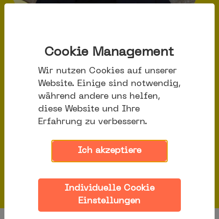
Cookie Management
04. Mai 2026
Wir nutzen Cookies auf unserer
Uta
Website. Einige sind notwendig,
während andere uns helfen,
Bretschneider
diese Website und Ihre
Erfahrung zu verbessern.
ist Direktorin
des
Ich akzeptiere
Zukunftszentrums
Individuelle Cookie
Einstellungen